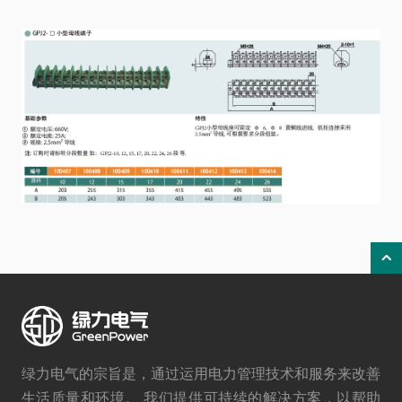
绿力电气的宗旨是，通过运用电力管理技术和服务来改善
生活质量和环境。 我们提供可持续的解决方案，以帮助